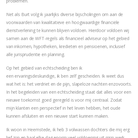
problemen.
Net als Burt volg ik jaarlijks diverse bijscholingen om aan de
voorwaarden van kwalitatieve en hoogwaardige financiële
dienstverlening te kunnen blijven voldoen. Hierdoor voldoen wij
samen aan de WFT-regels als financieel adviseur op het gebied
van inkomen, hypotheken, kredieten en pensioenen, inclusief
alle jurisprudentie en planning.
Op het gebied van echtscheiding ben ik
een ervaringsdeskundige, ik ben zelf gescheiden. Ik weet dus
wat het is: het verdriet en de pijn, slapeloze nachten enzovoorts.
In het begeleiden van een echtscheiding staat dat alles voor een
nieuwe toekomst goed geregeld is voor mij centraal. Zodat
mijn klanten een perspectief in het leven hebben, het oude
kunnen afsluiten en een nieuwe start kunnen maken.
Ik woon in Heemstede, ik heb 3 volwassen dochters die mij erg
lief zijn en haal elke dag enorm veel voldoening uit mijn werk.